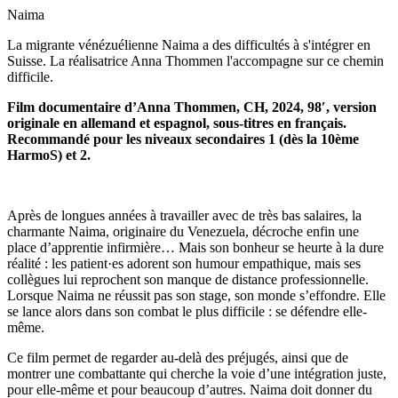
Naima
La migrante vénézuélienne Naima a des difficultés à s'intégrer en
Suisse. La réalisatrice Anna Thommen l'accompagne sur ce chemin
difficile.
Film documentaire d’Anna Thommen, CH, 2024, 98′, version
originale en allemand et espagnol, sous-titres en français.
Recommandé pour les niveaux secondaires 1 (dès la 10ème
HarmoS) et 2.
Après de longues années à travailler avec de très bas salaires, la
charmante Naima, originaire du Venezuela, décroche enfin une
place d’apprentie infirmière… Mais son bonheur se heurte à la dure
réalité : les patient·es adorent son humour empathique, mais ses
collègues lui reprochent son manque de distance professionnelle.
Lorsque Naima ne réussit pas son stage, son monde s’effondre. Elle
se lance alors dans son combat le plus difficile : se défendre elle-
même.
Ce film permet de regarder au-delà des préjugés, ainsi que de
montrer une combattante qui cherche la voie d’une intégration juste,
pour elle-même et pour beaucoup d’autres. Naima doit donner du