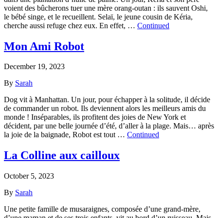
voient des bûcherons tuer une mère orang-outan : ils sauvent Oshi,
le bébé singe, et le recueillent. Selaï, le jeune cousin de Kéria,
cherche aussi refuge chez eux. En effet, …
Continued
Mon Ami Robot
December 19, 2023
By
Sarah
Dog vit à Manhattan. Un jour, pour échapper à la solitude, il décide
de commander un robot. Ils deviennent alors les meilleurs amis du
monde ! Inséparables, ils profitent des joies de New York et
décident, par une belle journée d’été, d’aller à la plage. Mais… après
la joie de la baignade, Robot est tout …
Continued
La Colline aux cailloux
October 5, 2023
By
Sarah
Une petite famille de musaraignes, composée d’une grand-mère,
d’une maman et de ses trois enfants, vit au bord d’un ruisseau. Mais