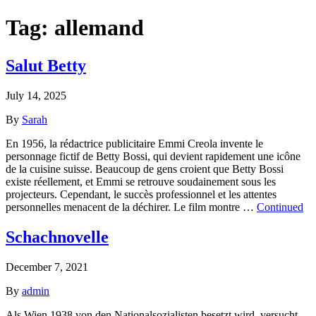
Tag:
allemand
Salut Betty
July 14, 2025
By
Sarah
En 1956, la rédactrice publicitaire Emmi Creola invente le
personnage fictif de Betty Bossi, qui devient rapidement une icône
de la cuisine suisse. Beaucoup de gens croient que Betty Bossi
existe réellement, et Emmi se retrouve soudainement sous les
projecteurs. Cependant, le succès professionnel et les attentes
personnelles menacent de la déchirer. Le film montre …
Continued
Schachnovelle
December 7, 2021
By
admin
Als Wien 1938 von den Nationalsozialisten besetzt wird, versucht