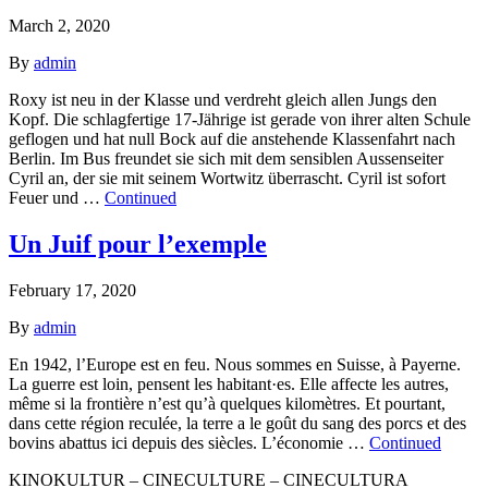
March 2, 2020
By
admin
Roxy ist neu in der Klasse und verdreht gleich allen Jungs den
Kopf. Die schlagfertige 17-Jährige ist gerade von ihrer alten Schule
geflogen und hat null Bock auf die anstehende Klassenfahrt nach
Berlin. Im Bus freundet sie sich mit dem sensiblen Aussenseiter
Cyril an, der sie mit seinem Wortwitz überrascht. Cyril ist sofort
Feuer und …
Continued
Un Juif pour l’exemple
February 17, 2020
By
admin
En 1942, l’Europe est en feu. Nous sommes en Suisse, à Payerne.
La guerre est loin, pensent les habitant·es. Elle affecte les autres,
même si la frontière n’est qu’à quelques kilomètres. Et pourtant,
dans cette région reculée, la terre a le goût du sang des porcs et des
bovins abattus ici depuis des siècles. L’économie …
Continued
KINOKULTUR – CINECULTURE – CINECULTURA