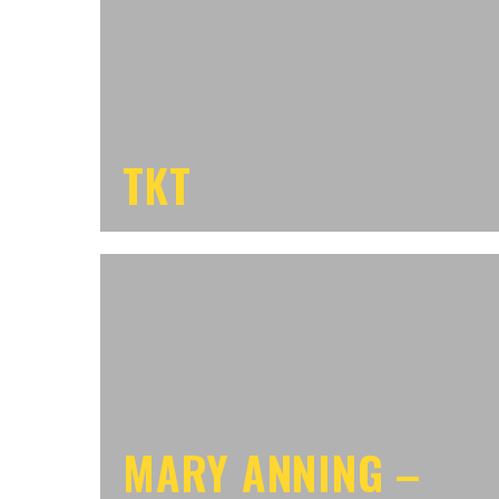
TKT
MARY ANNING –