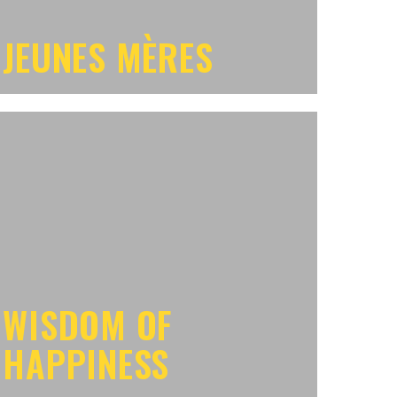
JEUNES MÈRES
WISDOM OF
HAPPINESS