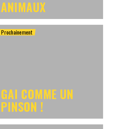
ANIMAUX
Prochainement
GAI COMME UN
PINSON !