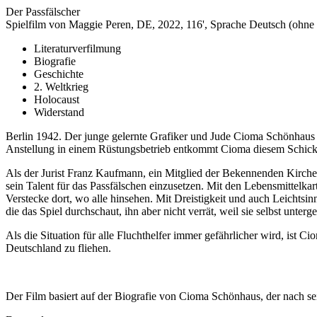
Der Passfälscher
Spielfilm von Maggie Peren, DE, 2022, 116', Sprache Deutsch (ohne U
Literaturverfilmung
Biografie
Geschichte
2. Weltkrieg
Holocaust
Widerstand
Berlin 1942. Der junge gelernte Grafiker und Jude Cioma Schönhaus 
Anstellung in einem Rüstungsbetrieb entkommt Cioma diesem Schicksa
Als der Jurist Franz Kaufmann, ein Mitglied der Bekennenden Kirche,
sein Talent für das Passfälschen einzusetzen. Mit den Lebensmittelka
Verstecke dort, wo alle hinsehen. Mit Dreistigkeit und auch Leichtsi
die das Spiel durchschaut, ihn aber nicht verrät, weil sie selbst unter
Als die Situation für alle Fluchthelfer immer gefährlicher wird, ist
Deutschland zu fliehen.
Der Film basiert auf der Biografie von Cioma Schönhaus, der nach sei