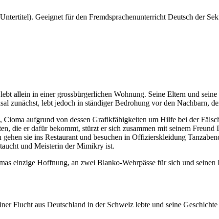
ntertitel). Geeignet für den Fremdsprachenunterricht Deutsch der Sek
lebt allein in einer grossbürgerlichen Wohnung. Seine Eltern und sein
l zunächst, lebt jedoch in ständiger Bedrohung vor den Nachbarn, der
 Cioma aufgrund von dessen Grafikfähigkeiten um Hilfe bei der Fälsch
rten, die er dafür bekommt, stürzt er sich zusammen mit seinem Freund D
nn gehen sie ins Restaurant und besuchen in Offizierskleidung Tanzabe
getaucht und Meisterin der Mimikry ist.
 Ciomas einzige Hoffnung, an zwei Blanko-Wehrpässe für sich und seine
ner Flucht aus Deutschland in der Schweiz lebte und seine Geschichte 