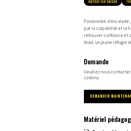
Auteur·ice suisse
Te
Passionnée d’escalade, A
par la culpabilité et la
retrouver confiance et a
Arad, un jeune réfugié 
Demande
Veuillez nous contacter
cinéma.
DEMANDER MAINTENA
Matériel pédagog