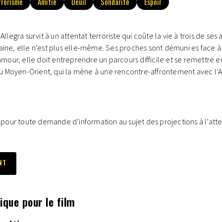
rrorisme
Amitié
Deuil
Solidarité
Espoir
llegra survit à un attentat terroriste qui coûte la vie à trois de ses
 haine, elle n’est plus elle-même. Ses proches sont démuni·es face à
mour, elle doit entreprendre un parcours difficile et se remettre en
du Moyen-Orient, qui la mène à une rencontre-affrontement avec l’A
 pour toute demande d’information au sujet des projections à l’atte
NT
ique pour le film